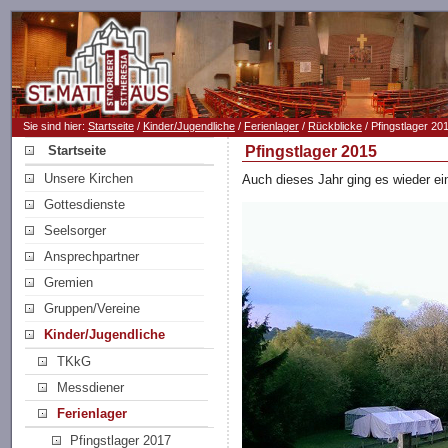
Sie sind hier:
Startseite
/
Kinder/Jugendliche
/
Ferienlager
/
Rückblicke
/ Pfingstlager 20
Startseite
Pfingstlager 2015
Unsere Kirchen
Auch dieses Jahr ging es wieder ein
Gottesdienste
Seelsorger
Ansprechpartner
Gremien
Gruppen/Vereine
Kinder/Jugendliche
TKkG
Messdiener
Ferienlager
Pfingstlager 2017